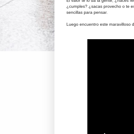
El valor te lo da la gente, ¿haces 
¿cumples? ¿sacas provecho o te es
sencillas para pensar.
Luego encuentro este maravilloso d