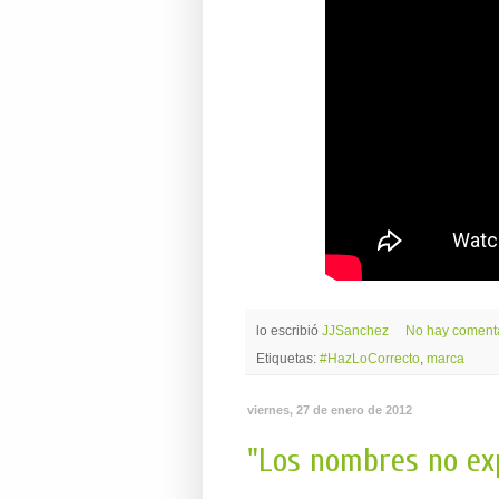
lo escribió
JJSanchez
No hay coment
Etiquetas:
#HazLoCorrecto
,
marca
viernes, 27 de enero de 2012
"Los nombres no exp