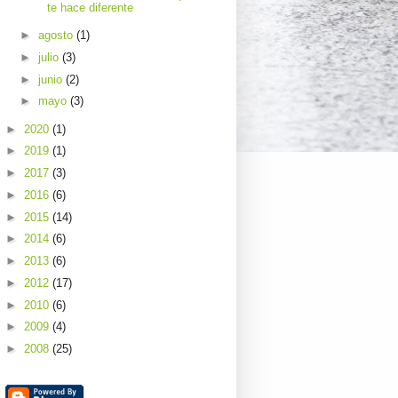
te hace diferente
►
agosto
(1)
►
julio
(3)
►
junio
(2)
►
mayo
(3)
►
2020
(1)
►
2019
(1)
►
2017
(3)
►
2016
(6)
►
2015
(14)
►
2014
(6)
►
2013
(6)
►
2012
(17)
►
2010
(6)
►
2009
(4)
►
2008
(25)