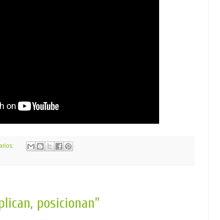
arios:
lican, posicionan"