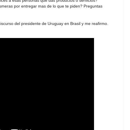
felices a esas personas que das productos o servicios?
meras por entregar mas de lo que te piden? Preguntas
iscurso del presidente de Uruguay en Brasil y me reafirmo.