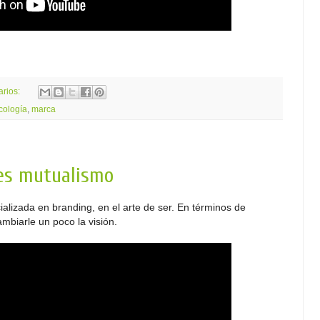
arios:
cología
,
marca
es mutualismo
lizada en branding, en el arte de ser. En términos de
biarle un poco la visión.