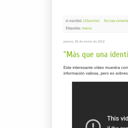
lo escribió
JJSanchez
No hay coment
Etiquetas:
marca
jueves, 26 de enero de 2012
"Más que una identi
Este interesante vídeo muestra co
información valiosa, pero es sobre