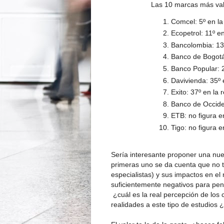
Las 10 marcas más val
Comcel: 5º en la
Ecopetrol: 11º en
Bancolombia: 13º
Banco de Bogotá.
Banco Popular: 2
Davivienda: 35º 
Exito: 37º en la 
Banco de Occiden
ETB: no figura e
Tigo: no figura 
Sería interesante proponer una nue
primeras uno se da cuenta que no ti
especialistas) y sus impactos en el
suficientemente negativos para pens
¿cuál es la real percepción de los 
realidades a este tipo de estudios 