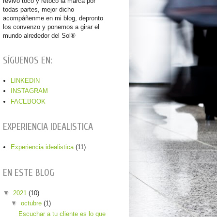
revivo toco y retoco la marca por
todas partes, mejor dicho
acompáñenme en mi blog, depronto
los convenzo y ponemos a girar el
mundo alrededor del Sol®
SÍGUENOS EN:
LINKEDIN
INSTAGRAM
FACEBOOK
EXPERIENCIA IDEALISTICA
Experiencia idealistica
(11)
EN ESTE BLOG
▼
2021
(10)
▼
octubre
(1)
Escuchar a tu cliente es lo que