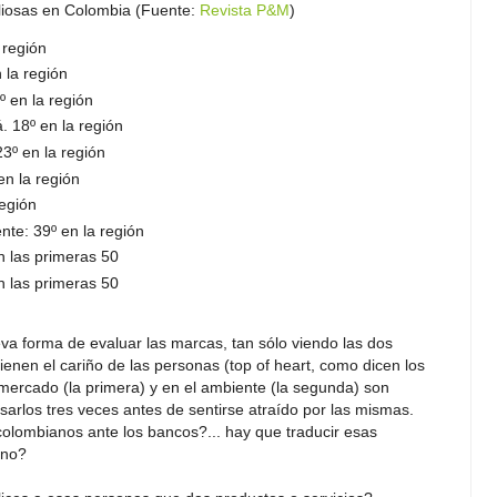
iosas en Colombia (Fuente:
Revista P&M
)
 región
 la región
 en la región
 18º en la región
3º en la región
en la región
región
te: 39º en la región
n las primeras 50
en las primeras 50
va forma de evaluar las marcas, tan sólo viendo las dos
enen el cariño de las personas (top of heart, como dicen los
 mercado (la primera) y en el ambiente (la segunda) son
arlos tres veces antes de sentirse atraído por las mismas.
colombianos ante los bancos?... hay que traducir esas
¿no?