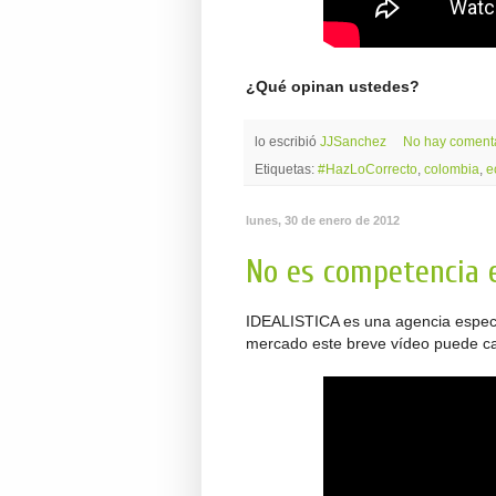
¿Qué opinan ustedes?
lo escribió
JJSanchez
No hay coment
Etiquetas:
#HazLoCorrecto
,
colombia
,
e
lunes, 30 de enero de 2012
No es competencia 
IDEALISTICA es una agencia especia
mercado este breve vídeo puede cam