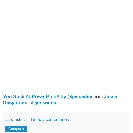
You Suck At PowerPoint! by @jessedee
from
Jesse
Desjardins - @jessedee
JJSanchez
No hay comentarios:
Compartir