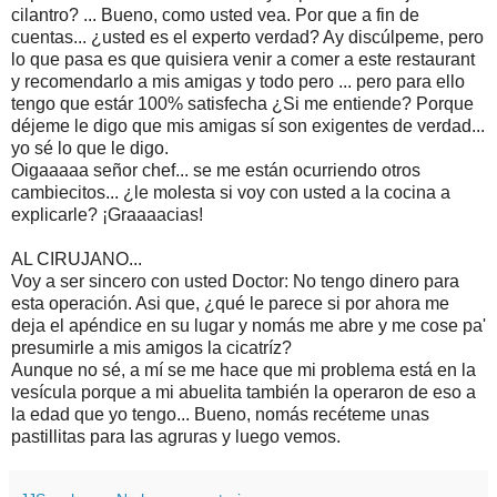
cilantro? ... Bueno, como usted vea. Por que a fin de
cuentas... ¿usted es el experto verdad? Ay discúlpeme, pero
lo que pasa es que quisiera venir a comer a este restaurant
y recomendarlo a mis amigas y todo pero ... pero para ello
tengo que estár 100% satisfecha ¿Si me entiende? Porque
déjeme le digo que mis amigas sí son exigentes de verdad...
yo sé lo que le digo.
Oigaaaaa señor chef... se me están ocurriendo otros
cambiecitos... ¿le molesta si voy con usted a la cocina a
explicarle? ¡Graaaacias!
AL CIRUJANO...
Voy a ser sincero con usted Doctor: No tengo dinero para
esta operación. Asi que, ¿qué le parece si por ahora me
deja el apéndice en su lugar y nomás me abre y me cose pa'
presumirle a mis amigos la cicatríz?
Aunque no sé, a mí se me hace que mi problema está en la
vesícula porque a mi abuelita también la operaron de eso a
la edad que yo tengo... Bueno, nomás recéteme unas
pastillitas para las agruras y luego vemos.