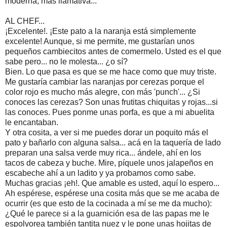
moderna, más llamativa...
AL CHEF...
¡Excelente!. ¡Este pato a la naranja está simplemente
excelente! Aunque, si me permite, me gustarían unos
pequeños cambiecitos antes de comermelo. Usted es el que
sabe pero... no le molesta... ¿o sí?
Bien. Lo que pasa es que se me hace como que muy triste.
Me gustaría cambiar las naranjas por cerezas porque el
color rojo es mucho más alegre, con más 'punch'... ¿Si
conoces las cerezas? Son unas frutitas chiquitas y rojas...si
las conoces. Pues ponme unas porfa, es que a mi abuelita
le encantaban.
Y otra cosita, a ver si me puedes dorar un poquito más el
pato y bañarlo con alguna salsa... acá en la taquería de lado
preparan una salsa verde muy rica... ándele, ahí en los
tacos de cabeza y buche. Mire, píquele unos jalapeños en
escabeche ahí a un ladito y ya probamos como sabe.
Muchas gracias ¡eh!. Que amable es usted, aquí lo espero...
Ah espérese, espérese una cosita más que se me acaba de
ocurrir (es que esto de la cocinada a mí se me da mucho):
¿Qué le parece si a la guarnición esa de las papas me le
espolvorea también tantita nuez y le pone unas hojitas de