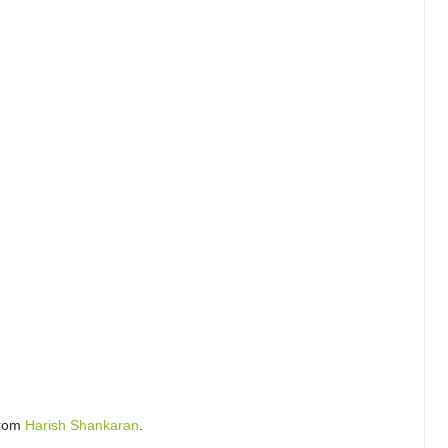
rom
Harish Shankaran
.