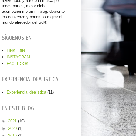
revivo toco y retoco la marca por
todas partes, mejor dicho
acompáñenme en mi blog, depronto
los convenzo y ponemos a girar el
mundo alrededor del Sol®
SÍGUENOS EN:
LINKEDIN
INSTAGRAM
FACEBOOK
EXPERIENCIA IDEALISTICA
Experiencia idealistica
(11)
EN ESTE BLOG
►
2021
(10)
►
2020
(1)
►
2019
(1)