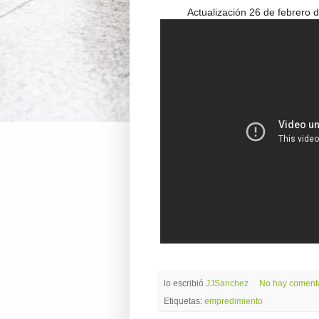
Actualización 26 de febrero 
lo escribió
JJSanchez
No hay coment
Etiquetas:
empredimiento