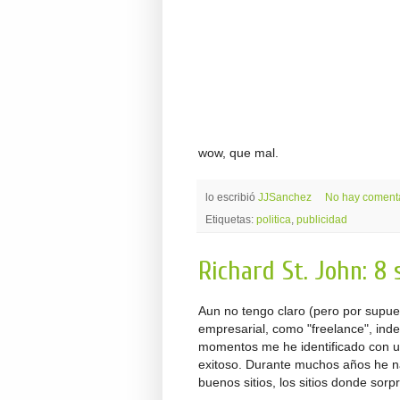
wow, que mal.
lo escribió
JJSanchez
No hay coment
Etiquetas:
politica
,
publicidad
Richard St. John: 8 
Aun no tengo claro (pero por supue
empresarial, como "freelance", ind
momentos me he identificado con uno
exitoso. Durante muchos años he na
buenos sitios, los sitios donde sor