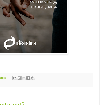
arios: