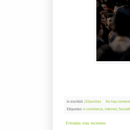
lo escribió
JJSanchez
No hay coment
Etiquetas:
e-commerce
,
internet
,
Social
Entradas más recientes