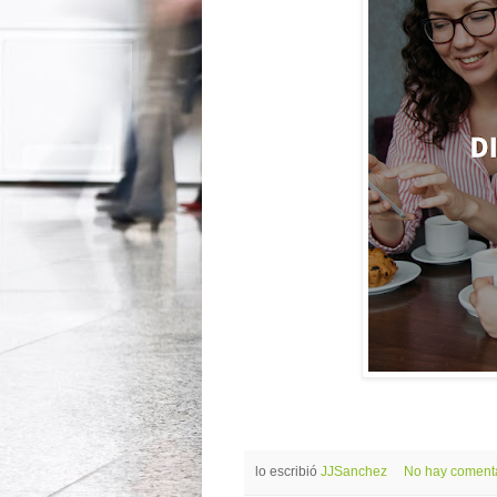
lo escribió
JJSanchez
No hay coment