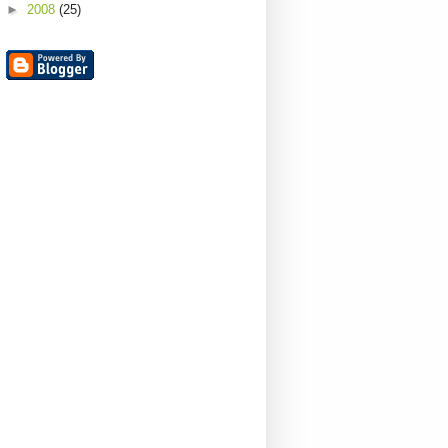
►
2008
(25)