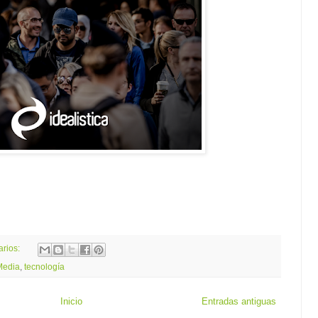
arios:
Media
,
tecnología
Inicio
Entradas antiguas