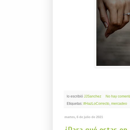
lo escribió
JJSanchez
No hay coment
Etiquetas:
#HazLoCorrecto
,
mercadeo
martes, 6 de julio de 2021