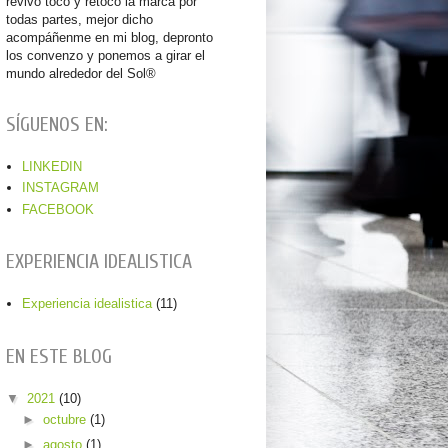
revivo toco y retoco la marca por
todas partes, mejor dicho
acompáñenme en mi blog, depronto
los convenzo y ponemos a girar el
mundo alrededor del Sol®
SÍGUENOS EN:
LINKEDIN
INSTAGRAM
FACEBOOK
EXPERIENCIA IDEALISTICA
Experiencia idealistica
(11)
EN ESTE BLOG
▼
2021
(10)
►
octubre
(1)
►
agosto
(1)